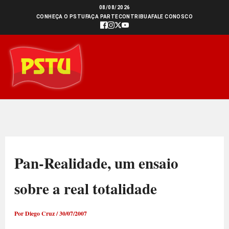
Ir
08/08/2026
CONHEÇA O PSTU
FAÇA PARTE
CONTRIBUA
FALE CONOSCO
para
o
conteúdo
Pan-Realidade, um ensaio
sobre a real totalidade
Por
Diego Cruz
/
30/07/2007