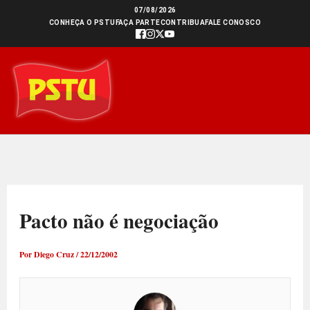
Ir
07/08/2026
CONHEÇA O PSTU
FAÇA PARTE
CONTRIBUA
FALE CONOSCO
para
o
conteúdo
Pacto não é negociação
Por
Diego Cruz
/
22/12/2002