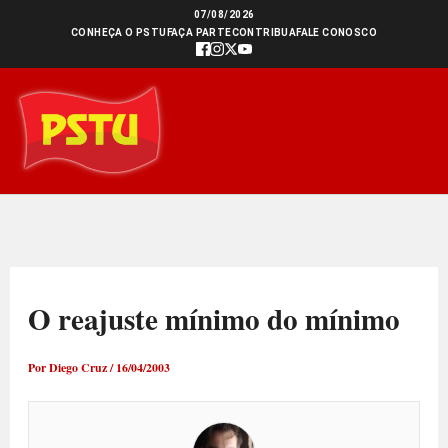
Ir
07/08/2026
CONHEÇA O PSTU
FAÇA PARTE
CONTRIBUA
FALE CONOSCO
para
o
conteúdo
O reajuste mínimo do mínimo
Por
Diego Cruz
/
16/04/2003