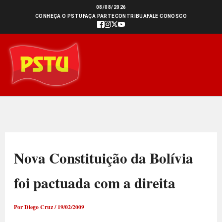
Ir
08/08/2026
CONHEÇA O PSTU
FAÇA PARTE
CONTRIBUA
FALE CONOSCO
para
o
conteúdo
Nova Constituição da Bolívia
foi pactuada com a direita
Por
Diego Cruz
/
19/02/2009