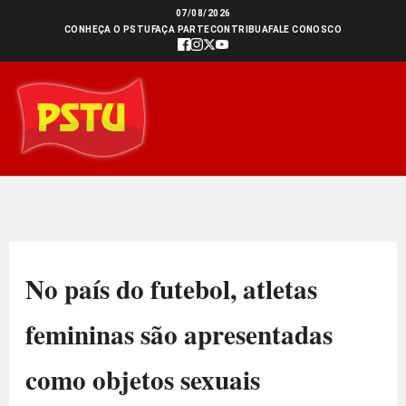
Ir
07/08/2026
CONHEÇA O PSTU
FAÇA PARTE
CONTRIBUA
FALE CONOSCO
para
o
conteúdo
No país do futebol, atletas
femininas são apresentadas
como objetos sexuais