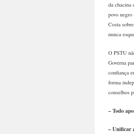
da chacina 
povo negro 
Costa sobr
nunca esque
O PSTU não 
Governa par
confiança e
forma indep
conselhos p
– Todo apoi
– Unificar 