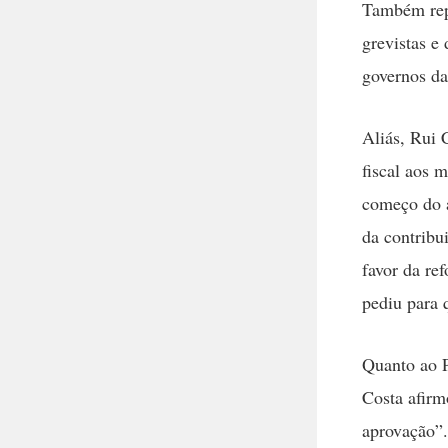
Também repu
grevistas e
governos da 
Aliás, Rui 
fiscal aos 
começo do a
da contribu
favor da re
pediu para 
Quanto ao P
Costa afirm
aprovação”.