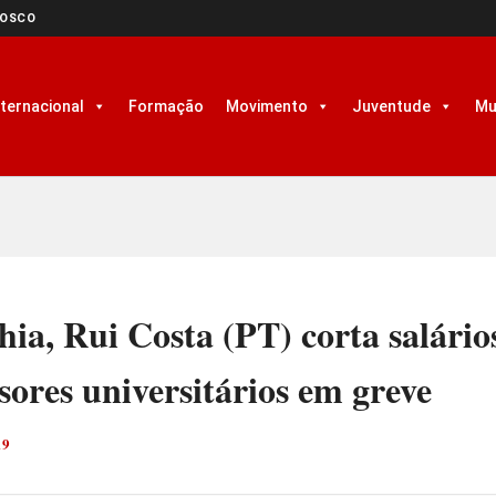
NOSCO
nternacional
Formação
Movimento
Juventude
Mu
ia, Rui Costa (PT) corta salário
sores universitários em greve
19