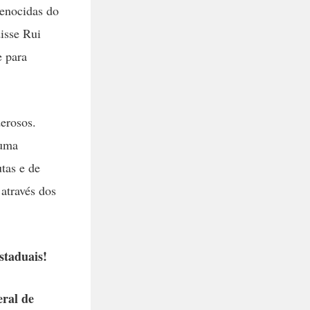
genocidas do
isse Rui
 para
erosos.
huma
tas e de
através dos
staduais!
eral de