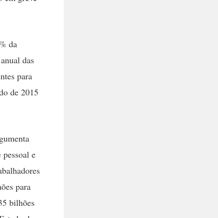
7% da
 anual das
entes para
íodo de 2015
rgumenta
 pessoal e
rabalhadores
hões para
35 bilhões