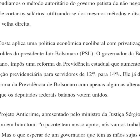
diamos o método autoritário do governo petista de não nego
 de cortar os salários, utilizando-se dos mesmos métodos e dis
velha direita.
Costa aplica uma política econômica neoliberal com privatizaç
moldes do presidente Jair Bolsonaro (PSL). O governador da B
no, impôs uma reforma da Previdência estadual que aumento
ição previdenciária para servidores de 12% para 14%. Ele já d
forma da Previdência de Bolsonaro com apenas algumas altera
que os deputados federais baianos votem unidos.
rojeto Anticrime, apresentado pelo ministro da Justiça Sérgi
ou em bom tom: “o pacote tem nosso apoio, nós vamos trabal
 Mas o que esperar de um governador que tem as mãos sujas 