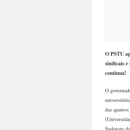
O PSTU apo
sindicais e
continua!
O governado
universitár
das quatros
(Universida
Sudoeste da