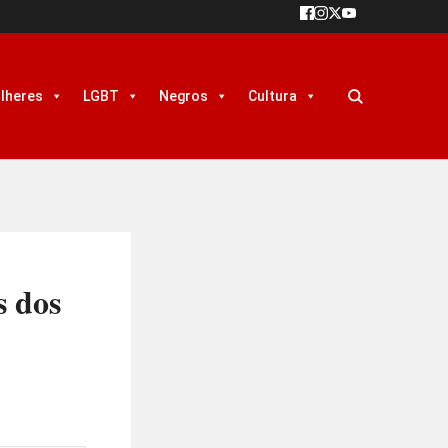
lheres
LGBT
Negros
Cultura
s dos