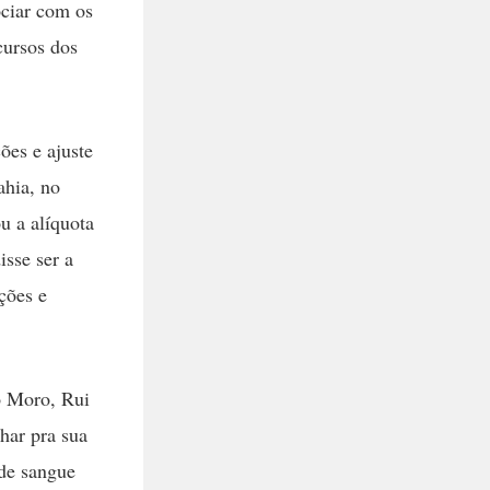
ciar com os
cursos dos
ões e ajuste
ahia, no
u a alíquota
isse ser a
ções e
o Moro, Rui
har pra sua
de sangue