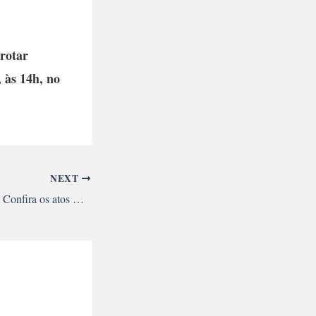
rrotar
 às 14h, no
NEXT
Rumo à Greve Geral: Confira os atos marcados pelo país neste 1° de Maio contra a reforma da Previdência