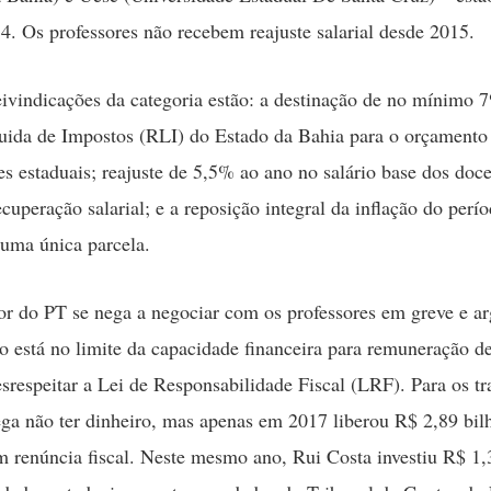
 4. Os professores não recebem reajuste salarial desde 2015.
eivindicações da categoria estão: a destinação de no mínimo 
uida de Impostos (RLI) do Estado da Bahia para o orçamento
es estaduais; reajuste de 5,5% ao ano no salário base dos doc
ecuperação salarial; e a reposição integral da inflação do per
uma única parcela.
r do PT se nega a negociar com os professores em greve e a
o está no limite da capacidade financeira para remuneração de
srespeitar a Lei de Responsabilidade Fiscal (LRF). Para os t
lega não ter dinheiro, mas apenas em 2017 liberou R$ 2,89 bil
 renúncia fiscal. Neste mesmo ano, Rui Costa investiu R$ 1,