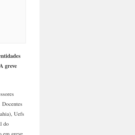
entidades
 A greve
essores
6. Docentes
ahia), Uefs
l do
o em greve