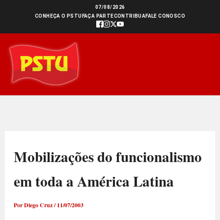
Ir
07/08/2026
CONHEÇA O PSTU
FAÇA PARTE
CONTRIBUA
FALE CONOSCO
para
o
conteúdo
Mobilizações do funcionalismo
em toda a América Latina
Por
Diego Cruz
/
11/07/2003