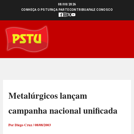
Ir
08/08/2026
CONHEÇA O PSTU
FAÇA PARTE
CONTRIBUA
FALE CONOSCO
para
o
conteúdo
Metalúrgicos lançam
campanha nacional unificada
Por
Diego Cruz
/
08/08/2003