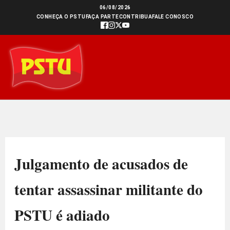
Ir
06/08/2026
CONHEÇA O PSTU
FAÇA PARTE
CONTRIBUA
FALE CONOSCO
para
o
conteúdo
Julgamento de acusados de
tentar assassinar militante do
PSTU é adiado