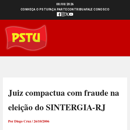
Ir
08/08/2026
CONHEÇA O PSTU
FAÇA PARTE
CONTRIBUA
FALE CONOSCO
para
o
conteúdo
Juiz compactua com fraude na
eleição do SINTERGIA-RJ
Por
Diego Cruz
/
26/10/2006