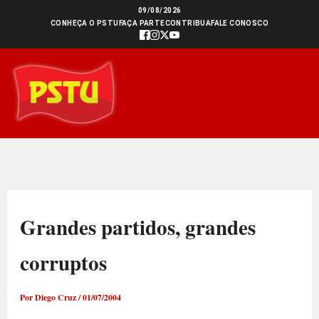
Ir
09/08/2026
CONHEÇA O PSTU
FAÇA PARTE
CONTRIBUA
FALE CONOSCO
para
o
conteúdo
Grandes partidos, grandes
corruptos
Por
Diego Cruz
/
01/07/2004