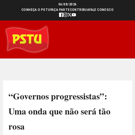
Ir
06/08/2026
CONHEÇA O PSTU
FAÇA PARTE
CONTRIBUA
FALE CONOSCO
para
o
conteúdo
“Governos progressistas”:
Uma onda que não será tão
rosa