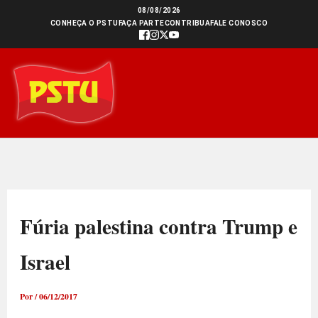
Ir
08/08/2026
CONHEÇA O PSTU
FAÇA PARTE
CONTRIBUA
FALE CONOSCO
para
o
conteúdo
Fúria palestina contra Trump e
Israel
Por
/
06/12/2017