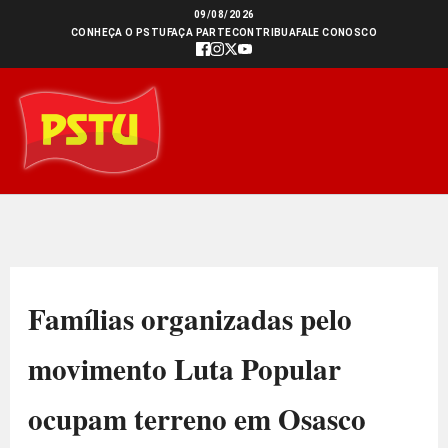
Ir
09/08/2026
CONHEÇA O PSTU
FAÇA PARTE
CONTRIBUA
FALE CONOSCO
para
o
conteúdo
Famílias organizadas pelo
movimento Luta Popular
ocupam terreno em Osasco