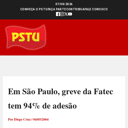
Ir
07/08/2026
CONHEÇA O PSTU
FAÇA PARTE
CONTRIBUA
FALE CONOSCO
para
o
conteúdo
Em São Paulo, greve da Fatec
tem 94% de adesão
Por
Diego Cruz
/
04/05/2004