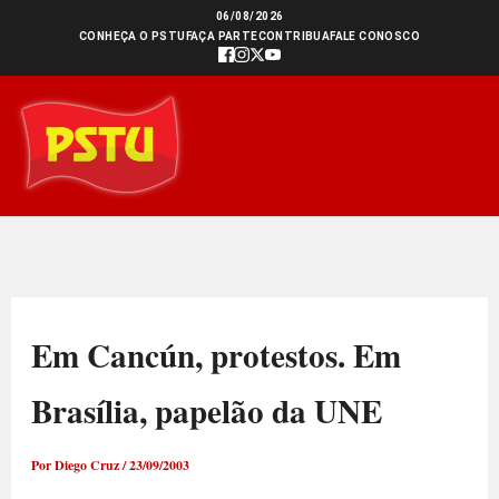
Ir
06/08/2026
CONHEÇA O PSTU
FAÇA PARTE
CONTRIBUA
FALE CONOSCO
para
o
conteúdo
Em Cancún, protestos. Em
Brasília, papelão da UNE
Por
Diego Cruz
/
23/09/2003