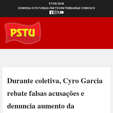
Ir
07/08/2026
CONHEÇA O PSTU
FAÇA PARTE
CONTRIBUA
FALE CONOSCO
para
o
conteúdo
Durante coletiva, Cyro Garcia
rebate falsas acusações e
denuncia aumento da