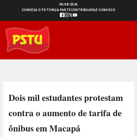
Ir
08/08/2026
CONHEÇA O PSTU
FAÇA PARTE
CONTRIBUA
FALE CONOSCO
para
o
conteúdo
Dois mil estudantes protestam
contra o aumento de tarifa de
ônibus em Macapá