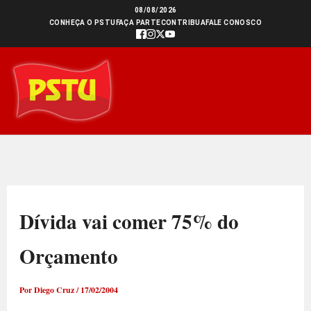
Ir
08/08/2026
CONHEÇA O PSTU
FAÇA PARTE
CONTRIBUA
FALE CONOSCO
para
o
conteúdo
Dívida vai comer 75% do
Orçamento
Por
Diego Cruz
/
17/02/2004