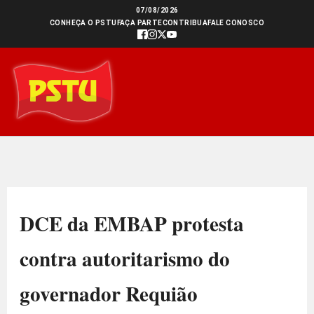
Ir
07/08/2026
CONHEÇA O PSTU
FAÇA PARTE
CONTRIBUA
FALE CONOSCO
para
o
conteúdo
DCE da EMBAP protesta
contra autoritarismo do
governador Requião