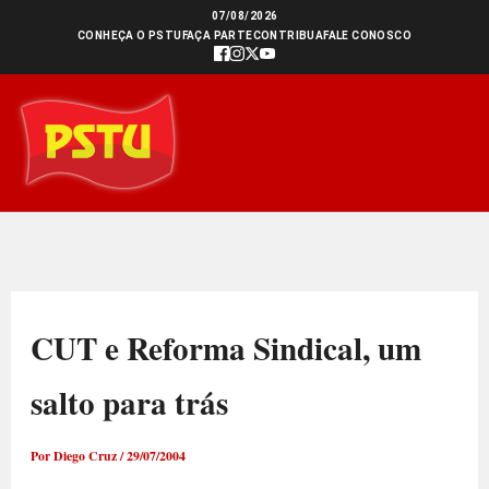
Ir
07/08/2026
CONHEÇA O PSTU
FAÇA PARTE
CONTRIBUA
FALE CONOSCO
para
o
conteúdo
CUT e Reforma Sindical, um
salto para trás
Por
Diego Cruz
/
29/07/2004