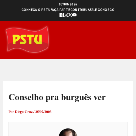
Ir
07/08/2026
CONHEÇA O PSTU
FAÇA PARTE
CONTRIBUA
FALE CONOSCO
para
o
conteúdo
Conselho pra burguês ver
Por
Diego Cruz
/
25/02/2003