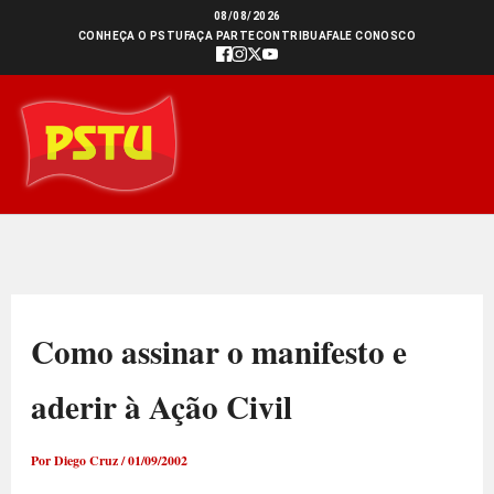
Ir
08/08/2026
CONHEÇA O PSTU
FAÇA PARTE
CONTRIBUA
FALE CONOSCO
para
o
conteúdo
Como assinar o manifesto e
aderir à Ação Civil
Por
Diego Cruz
/
01/09/2002