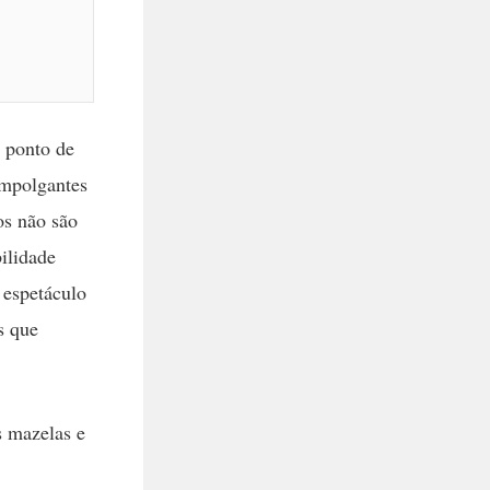
 ponto de
empolgantes
os não são
ilidade
 espetáculo
s que
s mazelas e