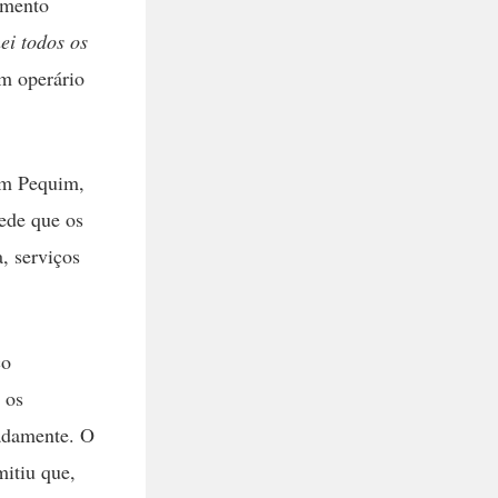
amento
ei todos os
um operário
 em Pequim,
pede que os
, serviços
co
 os
adamente. O
mitiu que,