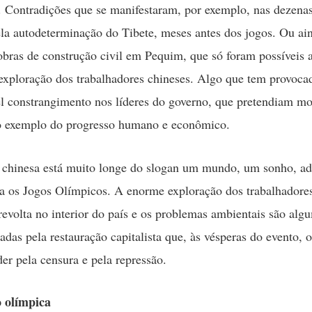
. Contradições que se manifestaram, por exemplo, nas dezena
ela autodeterminação do Tibete, meses antes dos jogos. Ou ai
 obras de construção civil em Pequim, que só foram possíveis a
exploração dos trabalhadores chineses. Algo que tem provoc
el constrangimento nos líderes do governo, que pretendiam mo
 exemplo do progresso humano e econômico.
 chinesa está muito longe do slogan um mundo, um sonho, a
a os Jogos Olímpicos. A enorme exploração dos trabalhadores
 revolta no interior do país e os problemas ambientais são alg
adas pela restauração capitalista que, às vésperas do evento, 
der pela censura e pela repressão.
 olímpica