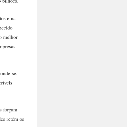
 bilhões.
ios e na
hecido
no melhor
empresas
conde-se,
ríveis
s forçam
les retêm os