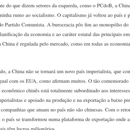
nte do que dizem setores da esquerda, como o PCdoB, a Chin
minha rumo ao socialismo. O capitalismo já voltou ao país e 
do Partido Comunista. A burocracia pôs fim ao monopólio do
planificação da economia e ao caráter estatal das principais e
a China é regulada pelo mercado, como em todas as economi
ado, a China não se tornará um novo país imperialista, que co
 igual com os EUA, como afirmam muitos. O tão comemorado
 econômico chinês está totalmente subordinado aos interesses
perialistas e apoiado na produção e na exportação a baixo pr
companhias que atuam no país não são chinesas. Com o reto
, o país se transformou numa plataforma de exportação onde a
ais têm lucros milionários.