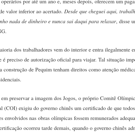
s operários por até um ano e, meses depois, oferecem um pag
de valor inferior ao acertado.
Desde que cheguei aqui, trabalh
enho nada de dinheiro e nunca sai daqui para relaxar
, disse 
NG.
ioria dos trabalhadores vem do interior e entra ilegalmente
 é preciso de autorização oficial para viajar. Tal situação im
a construção de Pequim tenham direitos como atenção médica
sidenciais.
 em preservar a imagem dos Jogos, o próprio Comitê Olímpi
al (COI) exigiu do governo chinês um certificado de que todos
es envolvidos nas obras olímpicas fossem remunerados adequ
ertificação ocorreu tarde demais, quando o governo chinês ad