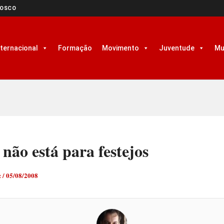
NOSCO
nternacional
Formação
Movimento
Juventude
Mu
não está para festejos
z
/
05/08/2008