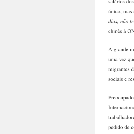
salários do
único, mas 
dias, não t
chinês à O
A grande ma
uma vez que
migrantes d
sociais e re
Preocupado
Internacion
trabalhador
pedido de c