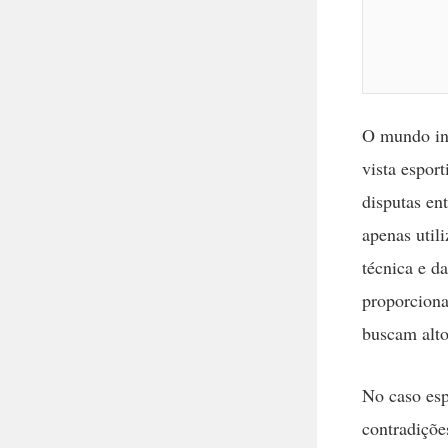
O mundo int
vista espor
disputas en
apenas util
técnica e d
proporciona
buscam alto
No caso esp
contradiçõe