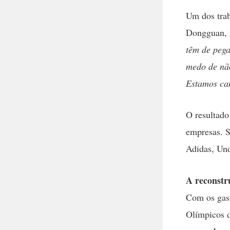
Um dos tra
Dongguan, 
têm de pega
medo de não
Estamos can
O resultado
empresas. 
Adidas, Und
A reconstr
Com os gast
Olímpicos d