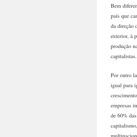
Bem difere
país que ca
da direção 
exterior, à 
produção n
capitalistas.
Por outro l
igual para
crescimento
empresas im
de 60% das 
capitalismo
multinacion