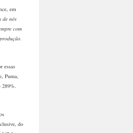
nce, em
s de nós
sempre com
 produção.
r essas
e, Puma,
e 289%.
os
clusive, do