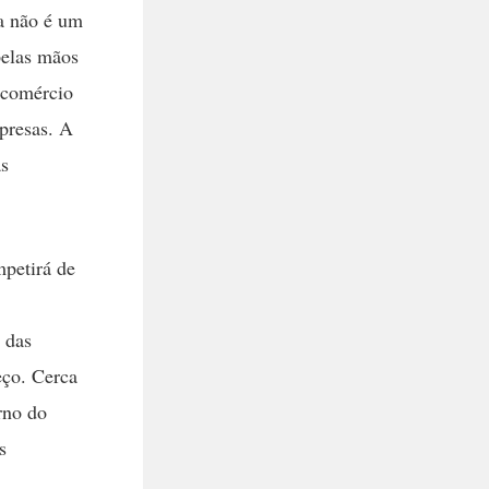
a não é um
pelas mãos
 comércio
mpresas. A
as
mpetirá de
 das
eço. Cerca
rno do
s