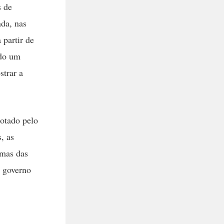
s de
nda, nas
 partir de
ado um
strar a
dotado pelo
, as
umas das
o governo