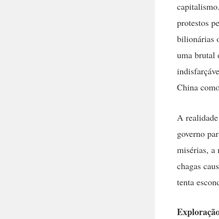
capitalismo
protestos p
bilionárias
uma brutal 
indisfarçáv
China como
A realidade
governo par
misérias, a
chagas caus
tenta escon
Exploração