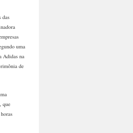
s das
inadora
 empresas
Segundo uma
a Adidas na
erimônia de
ima
, que
 horas