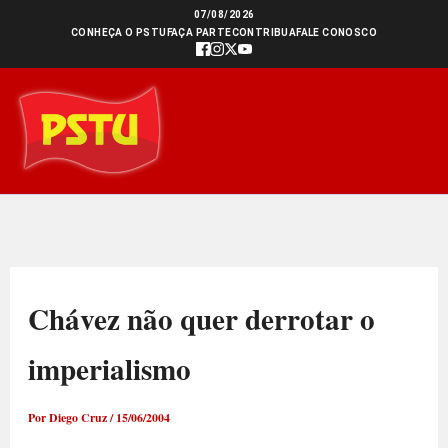
Ir
07/08/2026
CONHEÇA O PSTU
FAÇA PARTE
CONTRIBUA
FALE CONOSCO
para
o
conteúdo
Chávez não quer derrotar o
imperialismo
Por
Diego Cruz
/
15/06/2004