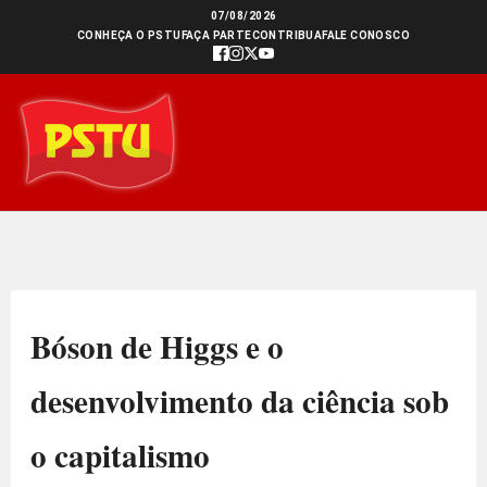
Ir
07/08/2026
CONHEÇA O PSTU
FAÇA PARTE
CONTRIBUA
FALE CONOSCO
para
o
conteúdo
Bóson de Higgs e o
desenvolvimento da ciência sob
o capitalismo