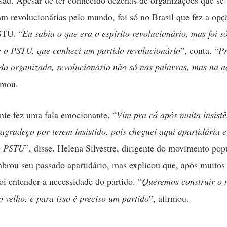
am revolucionárias pelo mundo, foi só no Brasil que fez a opç
STU. “
Eu sabia o que era o espírito revolucionário, mas foi só
 o PSTU, que conheci um partido revolucionário
”, conta. “
Pr
do organizado, revolucionário não só nas palavras, mas na 
irmou.
te fez uma fala emocionante. “
Vim pra cá após muita insist
agradeço por terem insistido, pois cheguei aqui apartidária e
do PSTU
”, disse. Helena Silvestre, dirigente do movimento popu
rou seu passado apartidário, mas explicou que, após muitos
foi entender a necessidade do partido. “
Queremos construir o 
 o velho, e para isso é preciso um partido
”, afirmou.