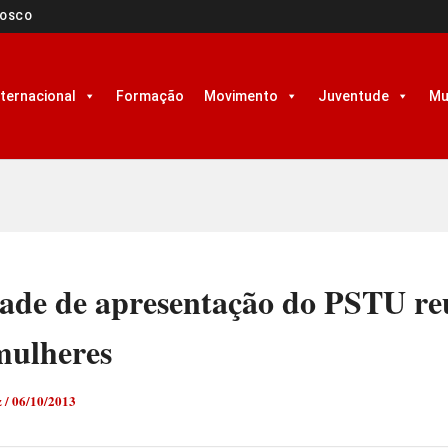
NOSCO
nternacional
Formação
Movimento
Juventude
Mu
dade de apresentação do PSTU re
mulheres
z
/
06/10/2013