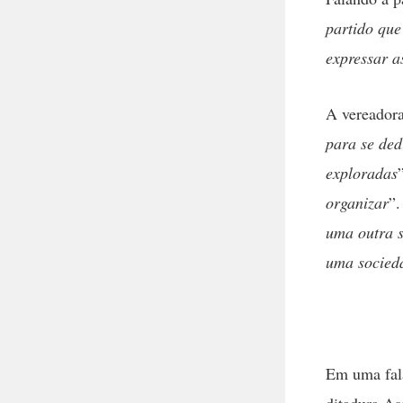
partido que
expressar a
A vereador
para se ded
exploradas
organizar
”
uma outra 
uma socieda
Em uma fala
ditadura As