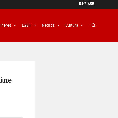
lheres
LGBT
Negros
Cultura
úne