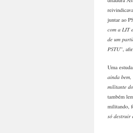
reivindicav
juntar ao P
com a LIT e
de um parti
PSTU
”, af
Uma estudan
ainda bem, 
militante 
também lemb
militando, 
só destruir