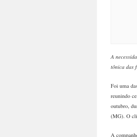
A necessida
tônica das 
Foi uma das
reunindo ce
outubro, d
(MG). O cli
A companhe