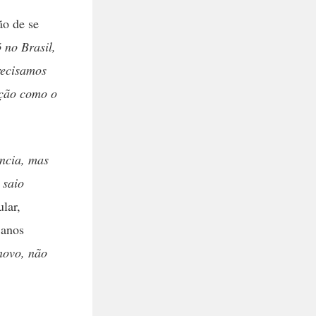
ão de se
 no Brasil,
ecisamos
ação como o
ência, mas
 saio
lar,
 anos
novo, não