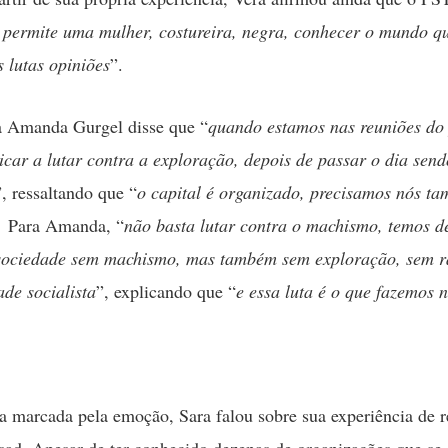
 permite uma mulher, costureira, negra, conhecer o mundo qu
s lutas opiniões
”.
a Amanda Gurgel disse que “
quando estamos nas reuniões do 
icar a lutar contra a exploração, depois de passar o dia send
”, ressaltando que “
o capital é organizado, precisamos nós t
. Para Amanda, “
não basta lutar contra o machismo, temos de
sociedade sem machismo, mas também sem exploração, sem r
de socialista
”, explicando que “
e essa luta é o que fazemos
 marcada pela emoção, Sara falou sobre sua experiência de r
sad. Apesar de ter conhecido dezenas de organizações que se