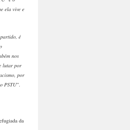
e ela vive e
partido, é
o
ambém nos
 lutar por
acismo, por
 no PSTU
”.
efugiada da