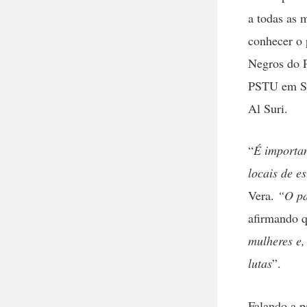
a todas as 
conhecer o 
Negros do P
PSTU em Ser
Al Suri.
“
É importan
locais de e
Vera.
“O pa
afirmando q
mulheres e,
lutas
”.
Falando a p