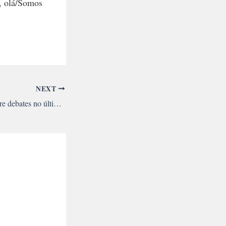
ê, olá/Somos
NEXT
Tema da violência abre debates no último dia do encontro do MML e campanha é aprovada