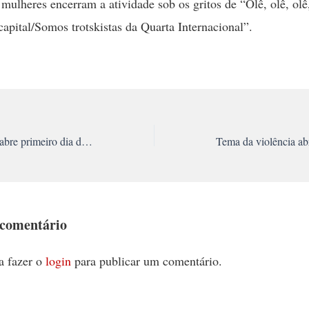
s mulheres encerram a atividade sob os gritos de “Olê, olê, ol
capital/Somos trotskistas da Quarta Internacional”.
Mesa de conjuntura abre primeiro dia do maior encontro feminista classista em 20 anos
 comentário
a fazer o
login
para publicar um comentário.