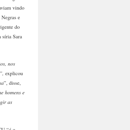
haviam vindo
e Negras e
igente do
 síria Sara
os, nos
”,
explicou
sa
”, disse,
ime homens e
gir as
STU “
é o