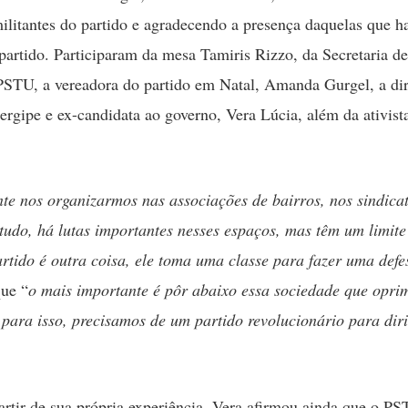
militantes do partido e agradecendo a presença daquelas que 
partido. Participaram da mesa Tamiris Rizzo, da Secretaria d
STU, a vereadora do partido em Natal, Amanda Gurgel, a dir
gipe e ex-candidata ao governo, Vera Lúcia, além da ativista
te nos organizarmos nas associações de bairros, nos sindicat
studo, há lutas importantes nesses espaços, mas têm um limite
rtido é outra coisa, ele toma uma classe para fazer uma defe
ue “
o mais importante é pôr abaixo essa sociedade que opr
 para isso, precisamos de um partido revolucionário para diri
artir de sua própria experiência, Vera afirmou ainda que o P