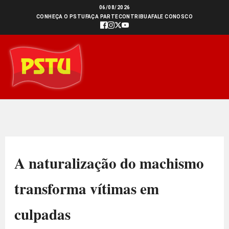
Ir
06/08/2026
CONHEÇA O PSTU
FAÇA PARTE
CONTRIBUA
FALE CONOSCO
para
o
conteúdo
A naturalização do machismo
transforma vítimas em
culpadas