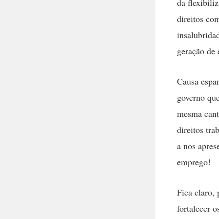
da flexibil
direitos co
insalubridad
geração de
Causa espan
governo que
mesma canti
direitos tr
a nos apres
emprego!
Fica claro,
fortalecer 