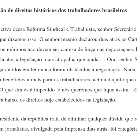
ção de direitos históricos dos trabalhadores brasileiros
jetivo dessa Reforma Sindical e Trabalhista, senhor Secretári
ue dizemos isso. O senhor mesmo declarou dias atrás ao Car
tos mínimos não devem ser camisa de força nas negociações. 
dicatos a legislação mais atrapalha que ajuda…. Ora, senhor S
 garantidos em lei nunca foram obstáculos à negociação. Nad
 benefícios a mais para os trabalhadores, acima daquilo que a
 O que sim está impedido  e nós queremos que fique assim – 
a baixo, os direitos hoje estabelecidos na legislação.
residente da república trata de eliminar qualquer dúvida que 
m jornalistas, divulgada pela imprensa dias atrás, foi categóri