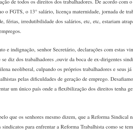
ização de todos os direitos dos trabalhadores. De acordo com o
mo o FGTS, o 13° salário, licença maternidade, jornada de tra
e, férias, irredutibilidade dos salários, etc, etc, estariam atra
 empregos.
to e indignação, senhor Secretário, declarações com estas vi
 se diz dos trabalhadores ,ouvir da boca de ex-dirigentes sindi
lena neoliberal, culpando os próprios trabalhadores e seus j
abalhistas pelas dificuldades de geração de emprego. Desafiam
entar um único país onde a flexibilização dos direitos tenha g
 pelo que os senhores mesmo dizem, que a Reforma Sindical n
os sindicatos para enfrentar a Reforma Trabalhista como se te