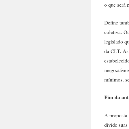
o que será 
Define tamb
coletiva. O
legislado 
da CLT. As 
estabelecido
inegociávei
mínimos, se
Fim da aut
A proposta 
divide suas