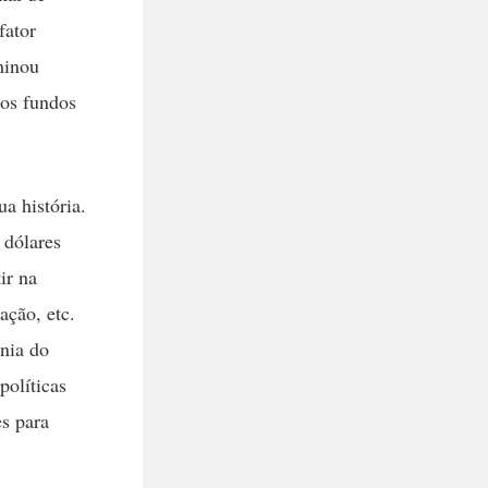
fator
minou
 os fundos
a história.
 dólares
ir na
ação, etc.
nia do
políticas
es para