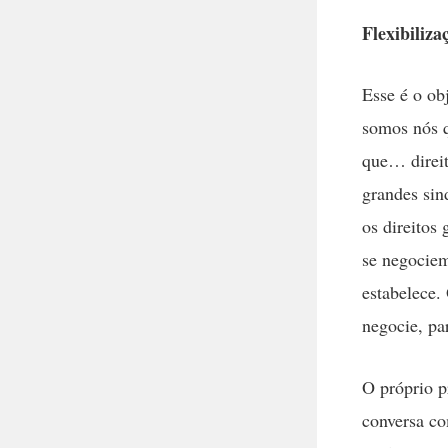
Flexibiliza
Esse é o ob
somos nós q
que… direi
grandes sin
os direitos
se negociem
estabelece.
negocie, par
O próprio p
conversa co