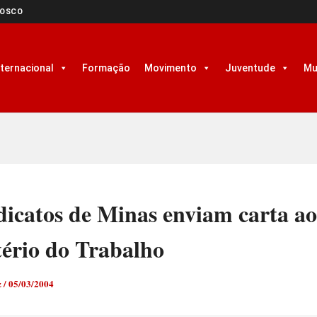
NOSCO
nternacional
Formação
Movimento
Juventude
Mu
dicatos de Minas enviam carta ao
tério do Trabalho
z
/
05/03/2004