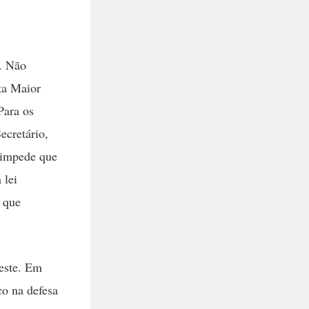
o. Não
ta Maior
Para os
ecretário,
a impede que
 lei
é que
reste. Em
co na defesa