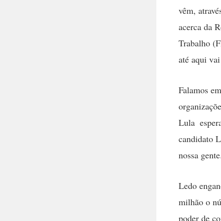
vêm, atravé
acerca da R
Trabalho (F
até aqui va
Falamos em 
organizaçõe
Lula  espe
candidato L
nossa gente
Ledo engan
milhão o n
poder de co