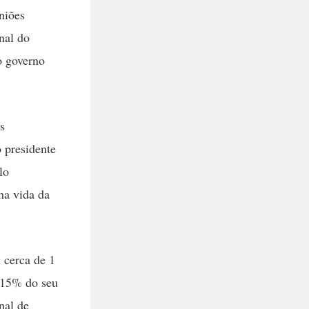
niões
nal do
o governo
s
o presidente
lo
na vida da
 cerca de 1
 15% do seu
nal de