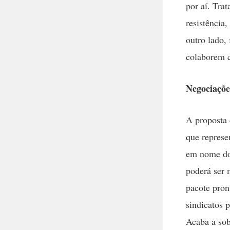
por aí. Tra
resistência,
outro lado,
colaborem c
Negociações
A proposta 
que represe
em nome dos
poderá ser 
pacote pront
sindicatos 
Acaba a sob