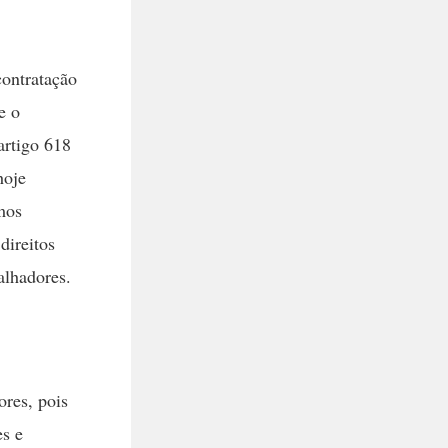
contratação
e o
artigo 618
hoje
imos
direitos
alhadores.
ores, pois
es e