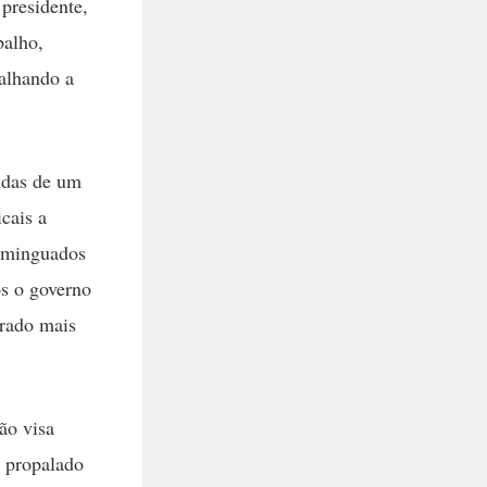
 presidente,
balho,
palhando a
ndas de um
cais a
á minguados
os o governo
erado mais
ão visa
m propalado