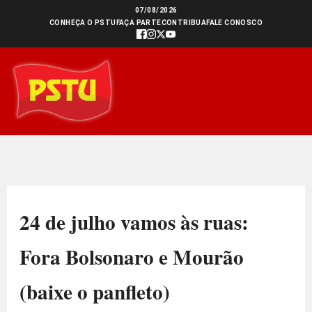
Ir
07/08/2026
CONHEÇA O PSTU
FAÇA PARTE
CONTRIBUA
FALE CONOSCO
para
o
conteúdo
24 de julho vamos às ruas:
Fora Bolsonaro e Mourão
(baixe o panfleto)