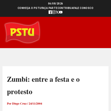
Ir
06/08/2026
CONHEÇA O PSTU
FAÇA PARTE
CONTRIBUA
FALE CONOSCO
para
o
conteúdo
Zumbi: entre a festa e o
protesto
Por
Diego Cruz
/
24/11/2004