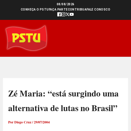
Ir
08/08/2026
CONHEÇA O PSTU
FAÇA PARTE
CONTRIBUA
FALE CONOSCO
para
o
conteúdo
Zé Maria: “está surgindo uma
alternativa de lutas no Brasil”
Por
Diego Cruz
/
29/07/2004