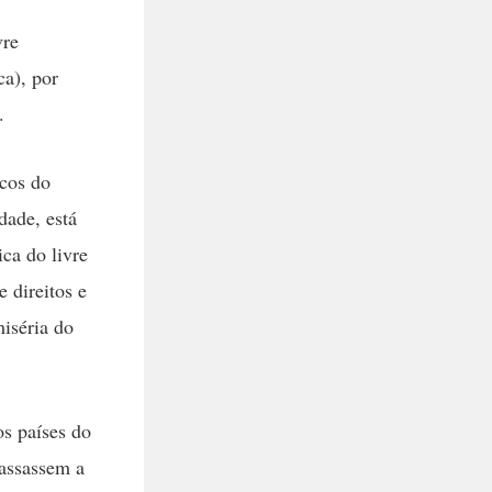
vre
a), por
.
icos do
ade, está
ca do livre
e direitos e
miséria do
os países do
assassem a