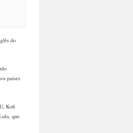
glês do
rão
os países
U, Kofi
Lula, que