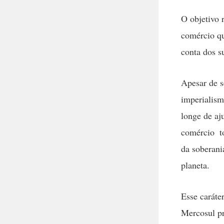
O objetivo 
comércio qu
conta dos s
Apesar de s
imperialis
longe de aj
comércio  t
da soberani
planeta.
Esse caráte
Mercosul p