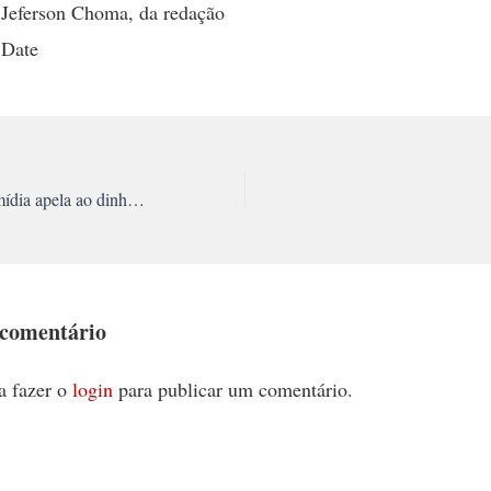
 Jeferson Choma, da redação
 Date
Na hora do aperto, mídia apela ao dinheiro público
 comentário
a fazer o
login
para publicar um comentário.