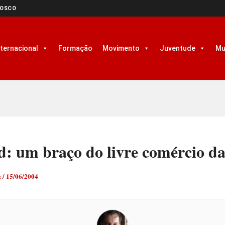
NOSCO
nternacional
Formação
Movimento
Juventude
Mu
d: um braço do livre comércio 
z
/
15/06/2004