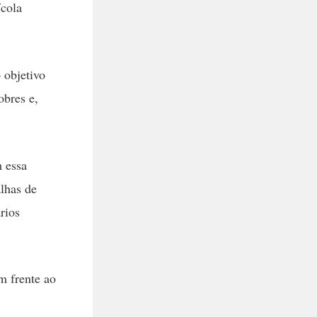
ícola
 objetivo
obres e,
 essa
alhas de
rios
m frente ao