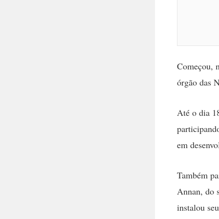
Começou, no
órgão das N
Até o dia 1
participand
em desenvol
Também part
Annan, do s
instalou se