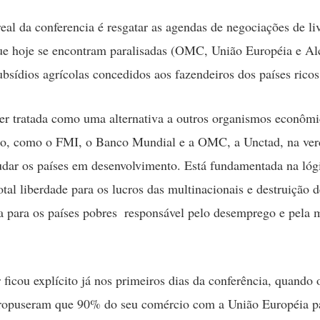
real da conferencia é resgatar as agendas de negociações de li
e hoje se encontram paralisadas (OMC, União Européia e Alc
ubsídios agrícolas concedidos aos fazendeiros dos países ricos
er tratada como uma alternativa a outros organismos econôm
mo, como o FMI, o Banco Mundial e a OMC, a Unctad, na verd
udar os países em desenvolvimento. Está fundamentada na lógi
otal liberdade para os lucros das multinacionais e destruição d
a para os países pobres  responsável pelo desemprego e pela 
r ficou explícito já nos primeiros dias da conferência, quando 
ropuseram que 90% do seu comércio com a União Européia p