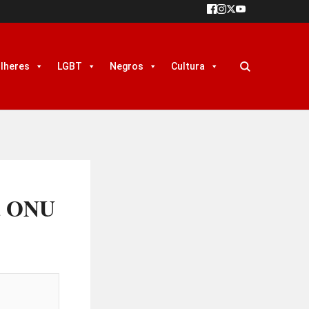
lheres
LGBT
Negros
Cultura
da ONU