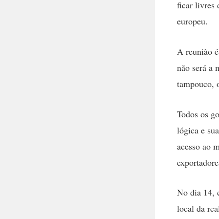
ficar livre
europeu.
A reunião é
não será a 
tampouco, o
Todos os go
lógica e su
acesso ao m
exportadore
No dia 14, 
local da re