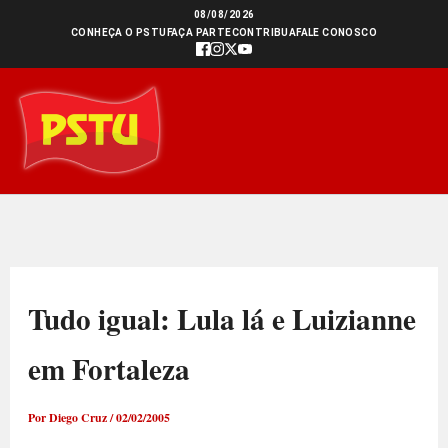
Ir
08/08/2026
CONHEÇA O PSTU
FAÇA PARTE
CONTRIBUA
FALE CONOSCO
para
o
conteúdo
Tudo igual: Lula lá e Luizianne
em Fortaleza
Por
Diego Cruz
/
02/02/2005