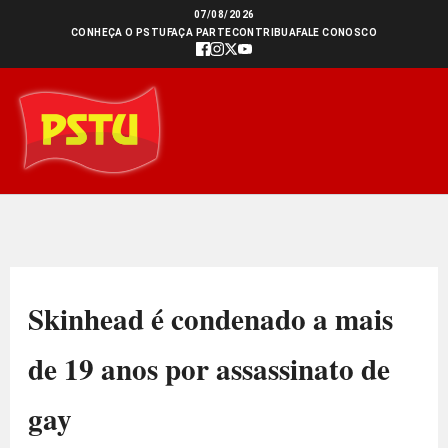
Ir
07/08/2026
CONHEÇA O PSTU
FAÇA PARTE
CONTRIBUA
FALE CONOSCO
para
o
conteúdo
Skinhead é condenado a mais
de 19 anos por assassinato de
gay