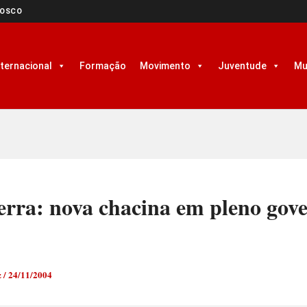
NOSCO
nternacional
Formação
Movimento
Juventude
Mu
erra: nova chacina em pleno gov
z
/
24/11/2004