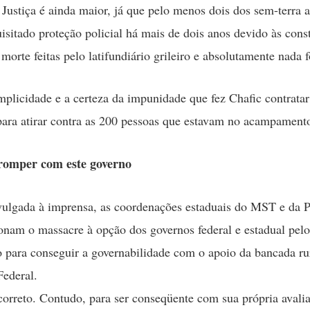
 Justiça é ainda maior, já que pelo menos dois dos sem-terra 
isitado proteção policial há mais de dois anos devido às cons
orte feitas pelo latifundiário grileiro e absolutamente nada fo
mplicidade e a certeza da impunidade que fez Chafic contratar
 para atirar contra as 200 pessoas que estavam no acampament
romper com este governo
ulgada à imprensa, as coordenações estaduais do MST e da P
ionam o massacre à opção dos governos federal e estadual pelo
 para conseguir a governabilidade com o apoio da bancada rur
ederal.
orreto. Contudo, para ser conseqüente com sua própria avalia