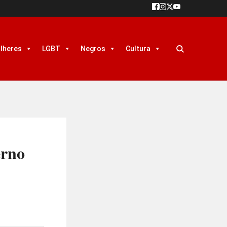
lheres
LGBT
Negros
Cultura
erno