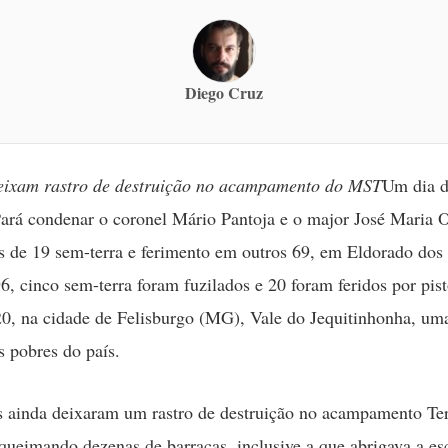
Diego Cruz
eixam rastro de destruição no acampamento do MST
Um dia d
Pará condenar o coronel Mário Pantoja e o major José Maria O
s de 19 sem-terra e ferimento em outros 69, em Eldorado dos
96, cinco sem-terra foram fuzilados e 20 foram feridos por pist
20, na cidade de Felisburgo (MG), Vale do Jequitinhonha, um
s pobres do país.
 ainda deixaram um rastro de destruição no acampamento Te
 queimando dezenas de barracas, inclusive a que abrigava a es