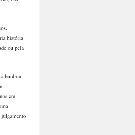
ios.
ia história
ade ou pela
so lembrar
am
anos em
 uma
o julgamento