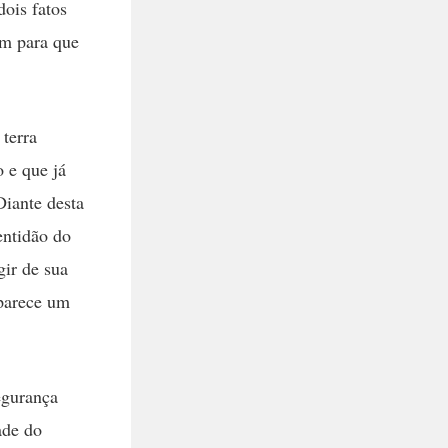
dois fatos
am para que
terra
o e que já
Diante desta
entidão do
gir de sua
 parece um
egurança
ade do