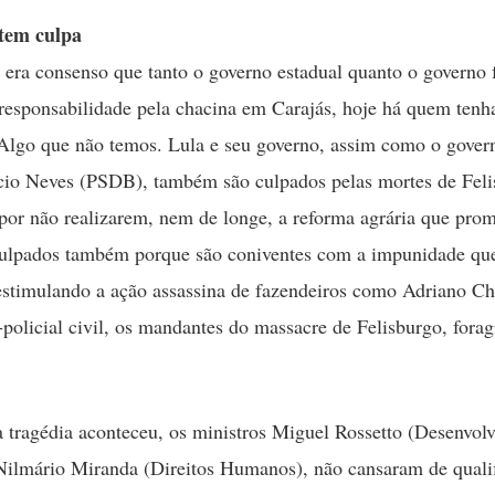
tem culpa
era consenso que tanto o governo estadual quanto o governo 
responsabilidade pela chacina em Carajás, hoje há quem tenha 
 Algo que não temos. Lula e seu governo, assim como o gover
io Neves (PSDB), também são culpados pelas mortes de Feli
or não realizarem, nem de longe, a reforma agrária que pro
culpados também porque são coniventes com a impunidade que
 estimulando a ação assassina de fazendeiros como Adriano Ch
-policial civil, os mandantes do massacre de Felisburgo, fora
 tragédia aconteceu, os ministros Miguel Rossetto (Desenvol
Nilmário Miranda (Direitos Humanos), não cansaram de qualif