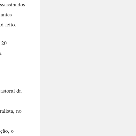
assassinados
tantes
i feito.
 20
o.
astoral da
alista, no
ção, o