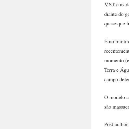
MST e as de
diante do g
quase que i
É no mínimo
recentement
momento (e 
Terra e Águ
campo defen
O modelo ad
são massacr
Post author