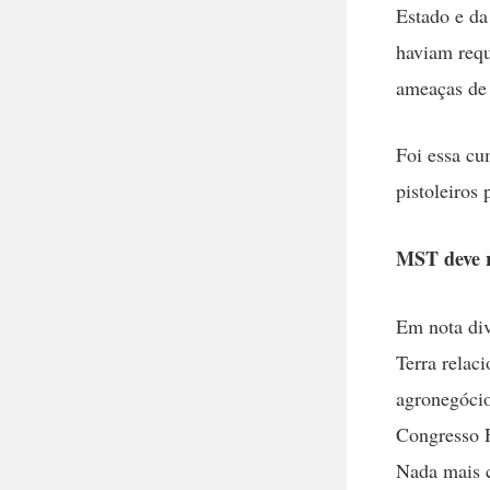
Estado e da
haviam requ
ameaças de m
Foi essa cu
pistoleiros
MST deve 
Em nota div
Terra relac
agronegócio
Congresso F
Nada mais c