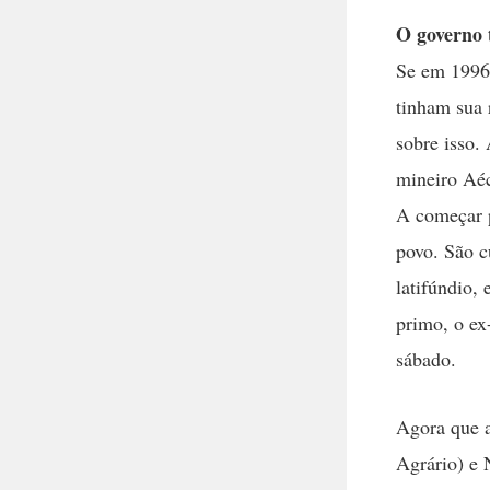
O governo 
Se em 1996 
tinham sua 
sobre isso.
mineiro Aéc
A começar p
povo. São 
latifúndio,
primo, o ex
sábado.
Agora que a
Agrário) e 