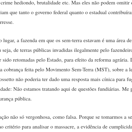
crime hediondo, brutalidade etc. Mas eles não podem omitir 
iam que tanto o governo federal quanto o estadual contribuír
rresse.
 lugar, a fazenda em que os sem-terra estavam é uma área de 
 seja, de terras públicas invadidas ilegalmente pelo fazendeir
r sido retomadas pelo Estado, para efeito da reforma agrária. 
da cobrança feita pelo Movimento Sem-Terra (MST), sobre a l
ossetto não poderia ter dado uma resposta mais cínica para fu
idade: Não estamos tratando aqui de questões fundiárias. Me
urança pública.
ção não só vergonhosa, como falsa. Porque se tomarmos a s
o critério para analisar o massacre, a evidência de cumplicid