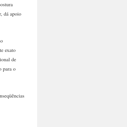
postura
r, dá apoio
do
te exato
ional de
o para o
onseqüências