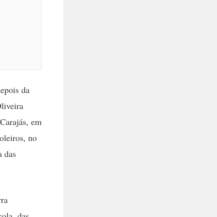
epois da
liveira
 Carajás, em
oleiros, no
a das
rra
cola, das