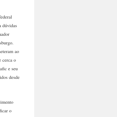
federal
dúvidas
nador
sburgo.
meteram ao
 cerca o
afic e seu
gidos desde
vimento
icar o