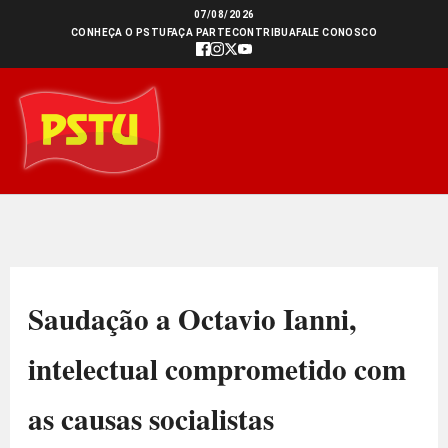
Ir
07/08/2026
CONHEÇA O PSTU
FAÇA PARTE
CONTRIBUA
FALE CONOSCO
para
o
conteúdo
Saudação a Octavio Ianni,
intelectual comprometido com
as causas socialistas