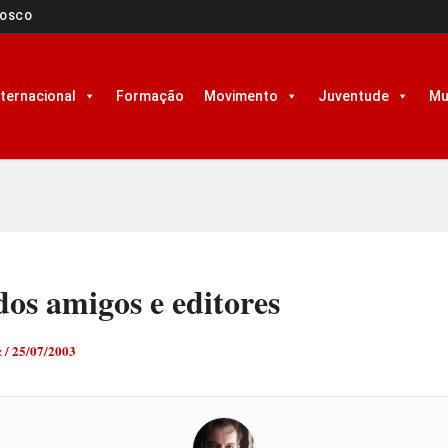
NOSCO
nternacional
Formação
Movimento
Juventude
Mu
os amigos e editores
z
/
25/07/2003