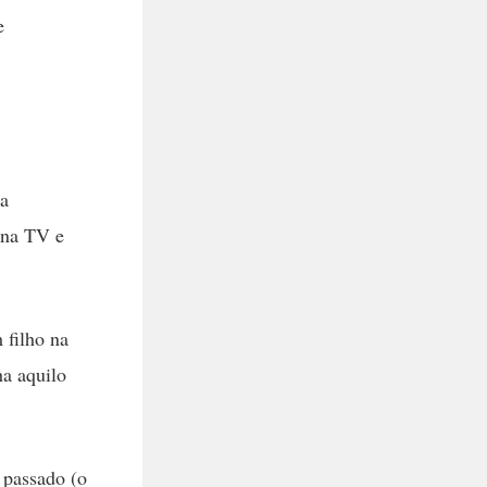
e
na
 na TV e
 filho na
ha aquilo
 passado (o