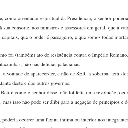
e, como orientador espiritual da Presidência, o senhor poderi
 à sua consorte, aos ministros e assessores em geral, que a va
 capitais, que o poder é passageiro, e que somos todos mortai
smo foi (também) ato de resistência contra o Império Romano
atacumbas, não nas delícias palacianas.
e, a vontade de aparecer/ter, e não de SER- a soberba- tem si
tante deste e dos outros governos.
i Betto: como o senhor disse, não foi feita uma revolução; oco
, mas isso não pode ser álibi para a negação de princípios e d
 poderia ocorrer uma faxina íntima ou interior nos integrante