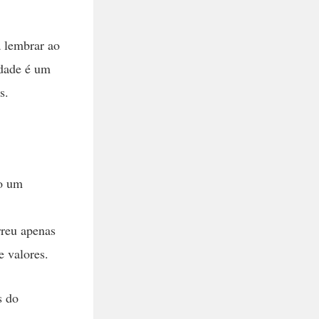
a lembrar ao
idade é um
s.
.
do um
rreu apenas
e valores.
s do