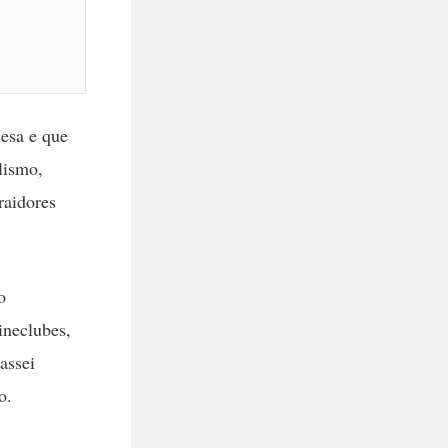
esa e que
lismo,
raidores
o
ineclubes,
assei
o.