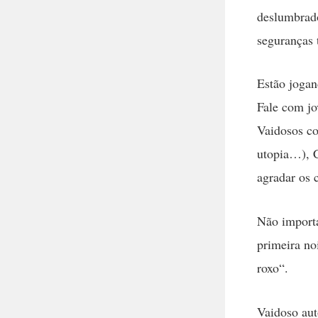
deslumbrado
seguranças 
Estão jogan
Fale com jo
Vaidosos c
utopia…), C
agradar os 
Não importa
primeira no
roxo“.
Vaidoso aut