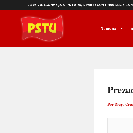
Ir
09/08/2026
CONHEÇA O PSTU
FAÇA PARTE
CONTRIBUA
FALE CO
para
o
Nacional
I
conteúdo
Prezad
Por
Diego Cru