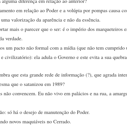
 alguma diferença em relação ao anterior?
mento em relação ao Poder e a volúpia por pompas causa co
uma valorização da aparência e não da essência.
rtar mais o parecer que o ser: é o império dos marqueteiros 
da verdade.
os um pacto não formal com a mídia (que não tem cumprido
e civilizatório): ela adula o Governo e este evita a sua quebra
mbra que esta grande rede de informação (?), que agrada int
mesma que o satanizou em 1989?
s não convencem. Eu não vivo em palácios e na rua, a amarg
o: só há o desejo de manutenção do Poder.
ando novos maquiáveis no Cerrado.