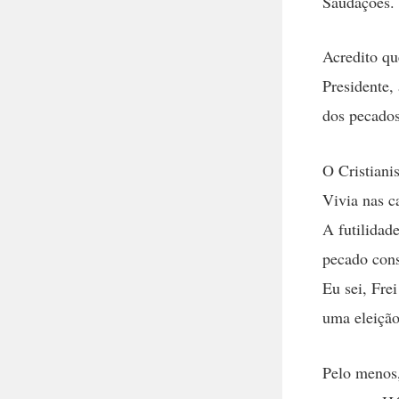
Saudações.
Acredito qu
Presidente,
dos pecados
O Cristiani
Vivia nas c
A futilidad
pecado cons
Eu sei, Fre
uma eleição
Pelo menos,