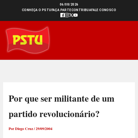
Ir
06/08/2026
CONHEÇA O PSTU
FAÇA PARTE
CONTRIBUA
FALE CONOSCO
para
o
conteúdo
Por que ser militante de um
partido revolucionário?
Por
Diego Cruz
/
29/09/2004