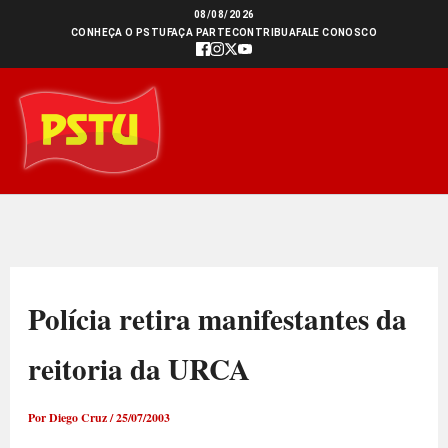
Ir
08/08/2026
CONHEÇA O PSTU
FAÇA PARTE
CONTRIBUA
FALE CONOSCO
para
o
conteúdo
Polícia retira manifestantes da
reitoria da URCA
Por
Diego Cruz
/
25/07/2003