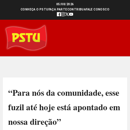
Ir
05/08/2026
CONHEÇA O PSTU
FAÇA PARTE
CONTRIBUA
FALE CONOSCO
para
o
conteúdo
“Para nós da comunidade, esse
fuzil até hoje está apontado em
nossa direção”