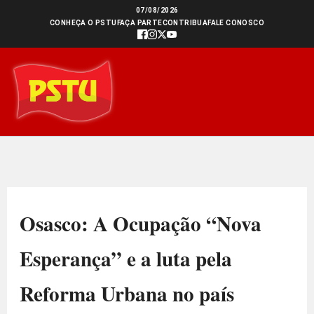
Ir
07/08/2026
CONHEÇA O PSTU
FAÇA PARTE
CONTRIBUA
FALE CONOSCO
para
o
conteúdo
Osasco: A Ocupação “Nova
Esperança” e a luta pela
Reforma Urbana no país