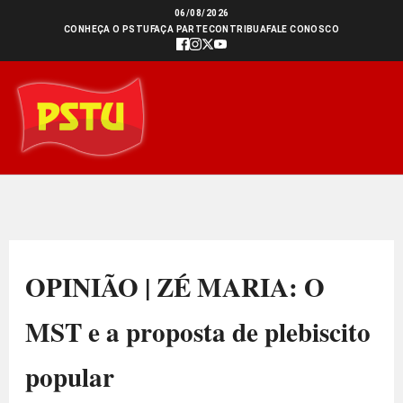
Ir
06/08/2026
CONHEÇA O PSTU
FAÇA PARTE
CONTRIBUA
FALE CONOSCO
para
o
conteúdo
OPINIÃO | ZÉ MARIA: O
MST e a proposta de plebiscito
popular