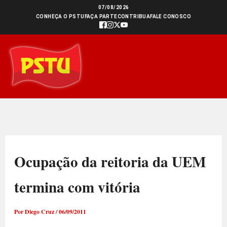
Ir
07/08/2026
CONHEÇA O PSTU
FAÇA PARTE
CONTRIBUA
FALE CONOSCO
para
o
conteúdo
Ocupação da reitoria da UEM
termina com vitória
Por
Diego Cruz
/
06/09/2011