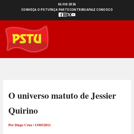
Ir
06/08/2026
CONHEÇA O PSTU
FAÇA PARTE
CONTRIBUA
FALE CONOSCO
para
o
conteúdo
O universo matuto de Jessier
Quirino
Por
Diego Cruz
/
13/05/2011