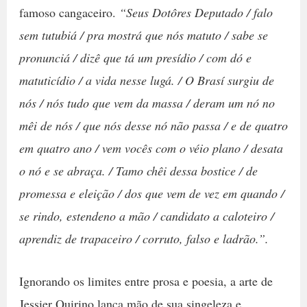
famoso cangaceiro.
“Seus Dotôres Deputado / falo
sem tutubiá / pra mostrá que nós matuto / sabe se
pronunciá / dizê que tá um presídio / com dó e
matuticídio / a vida nesse lugá. / O Brasí surgiu de
nós / nós tudo que vem da massa / deram um nó no
mêi de nós / que nós desse nó não passa / e de quatro
em quatro ano / vem vocês com o véio plano / desata
o nó e se abraça. / Tamo chêi dessa bostice / de
promessa e eleição / dos que vem de vez em quando /
se rindo, estendeno a mão / candidato a caloteiro /
aprendiz de trapaceiro / corruto, falso e ladrão.”.
Ignorando os limites entre prosa e poesia, a arte de
Jessier Quirino lança mão de sua singeleza e