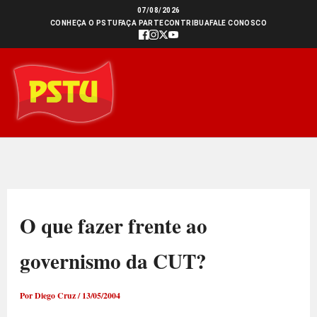
Ir
07/08/2026
CONHEÇA O PSTU
FAÇA PARTE
CONTRIBUA
FALE CONOSCO
para
o
conteúdo
O que fazer frente ao
governismo da CUT?
Por
Diego Cruz
/
13/05/2004