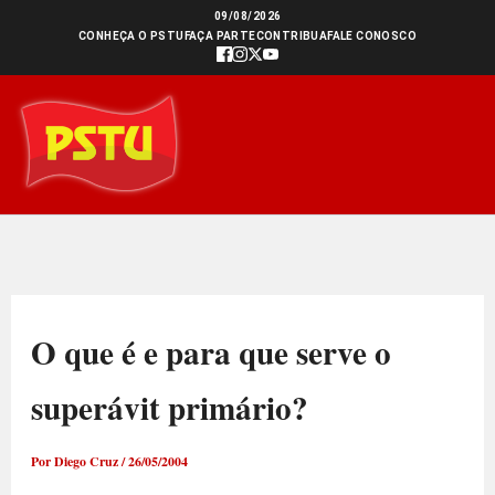
Ir
09/08/2026
CONHEÇA O PSTU
FAÇA PARTE
CONTRIBUA
FALE CONOSCO
para
o
conteúdo
O que é e para que serve o
superávit primário?
Por
Diego Cruz
/
26/05/2004