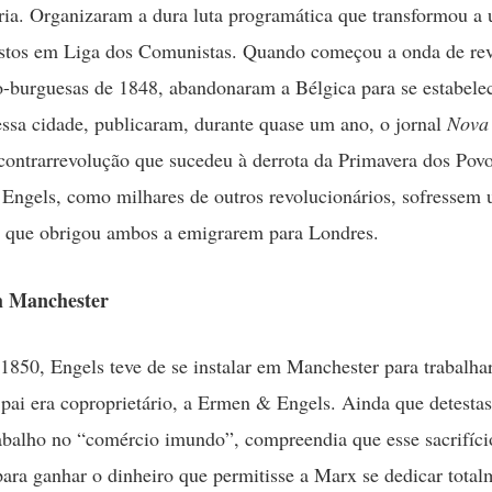
ria. Organizaram a dura luta programática que transformou a 
ustos em Liga dos Comunistas. Quando começou a onda de re
-burguesas de 1848, abandonaram a Bélgica para se estabel
ssa cidade, publicaram, durante quase um ano, o jornal
Nova
contrarrevolução que sucedeu à derrota da Primavera dos Pov
Engels, como milhares de outros revolucionários, sofressem
o que obrigou ambos a emigrarem para Londres.
m Manchester
 1850, Engels teve de se instalar em Manchester para trabalha
 pai era coproprietário, a Ermen & Engels. Ainda que detestas
rabalho no “comércio imundo”, compreendia que esse sacrifíci
para ganhar o dinheiro que permitisse a Marx se dedicar total