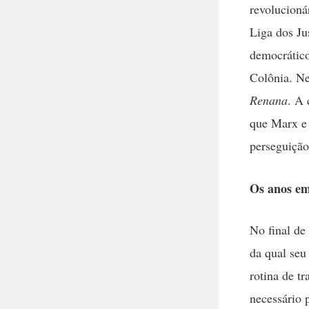
revolucioná
Liga dos J
democrático
Colônia. Ne
Renana
. A 
que Marx e 
perseguiçã
Os anos e
No final de
da qual seu
rotina de t
necessário 