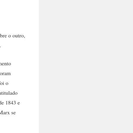
bre o outro,
.
mento
Foram
oi o
ntitulado
de 1843 e
Marx se