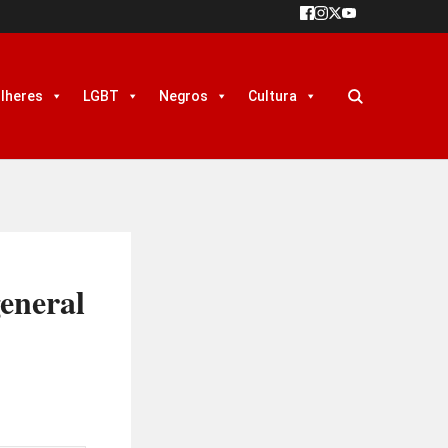
lheres
LGBT
Negros
Cultura
general