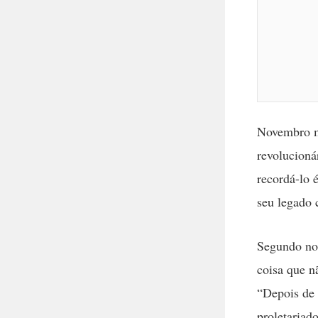
Novembro ma
revolucioná
recordá-lo 
seu legado 
Segundo nos
coisa que 
“Depois de 
proletariad