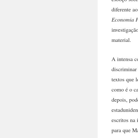
diferente a
Economia P
investigaç
material.
A intensa c
discriminar
textos que 
como é o ca
depois, pod
estadunide
escritos na
para que Ma