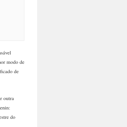
nsável
lhor modo de
ficado de
r outra
enin:
estre do