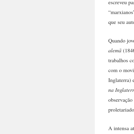
escreveu pa
“marxianos”
que seu aut
Quando jov
alemã
(184
trabalhos c
com o movim
Inglaterra) 
na Inglater
observação 
proletariad
A intensa a