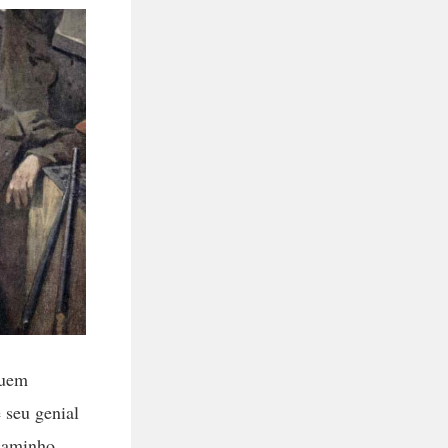
quem
 seu genial
 caminho