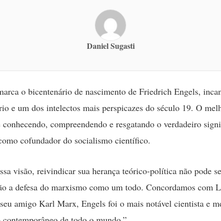
Daniel Sugasti
rca o bicentenário de nascimento de Friedrich Engels, inca
rio e um dos intelectos mais perspicazes do século 19. O me
é conhecendo, compreendendo e resgatando o verdadeiro signi
como cofundador do socialismo científico.
sa visão, reivindicar sua herança teórico-política não pode se
não a defesa do marxismo como um todo. Concordamos com L
seu amigo Karl Marx, Engels foi o mais notável cientista e m
o contemporâneo de todo o mundo.”