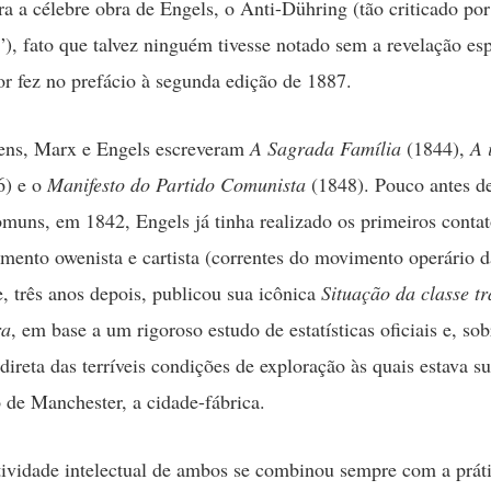
ra a célebre obra de Engels, o Anti-Dühring (tão criticado por
), fato que talvez ninguém tivesse notado sem a revelação es
or fez no prefácio à segunda edição de 1887.
ens, Marx e Engels escreveram
A Sagrada Família
(1844),
A 
6) e o
Manifesto do Partido Comunista
(1848). Pouco antes d
omuns, em 1842, Engels já tinha realizado os primeiros contat
ento owenista e cartista (correntes do movimento operário d
e, três anos depois, publicou sua icônica
Situação da classe t
ra
, em base a um rigoroso estudo de estatísticas oficiais e, so
direta das terríveis condições de exploração às quais estava s
o de Manchester, a cidade-fábrica.
tividade intelectual de ambos se combinou sempre com a prát