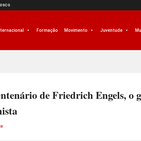
NOSCO
nternacional
Formação
Movimento
Juventude
Mu
ntenário de Friedrich Engels, o 
ista
20