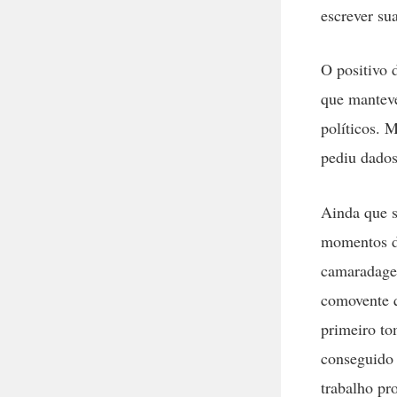
escrever sua
O positivo 
que manteve
políticos. 
pediu dados
Ainda que s
momentos de
camaradagem
comovente q
primeiro t
conseguido 
trabalho pr