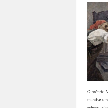
O próprio M
mantive um 
esboço sobr