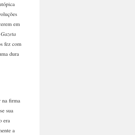
utópica
voluções
ecerem em
 Gazeta
os fez com
 uma dura
r na firma
se sua
o era
mente a