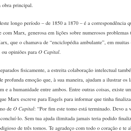
 obra principal.
deste longo período – de 1850 a 1870 – é a correspondência q
 com Marx, generosa em lições sobre numerosos problemas t
Marx, que o chamava de “enciclopédia ambulante”, em muitas 
 ou opiniões para
O Capital
.
eparados fisicamente, a estreita colaboração intelectual tamb
 profunda emoção que, à sua maneira, ajudam a ilustrar os l
 e a humanidade entre ambos. Entre outras coisas, existe um
ue Marx escreve para Engels para informar que tinha finaliz
omo de
O Capital
: “Por fim este tomo está terminado. Devo a v
concluí-lo. Sem tua ajuda ilimitada jamais teria podido finali
odigioso de três tomos. Te agradeço com todo o coração e te a