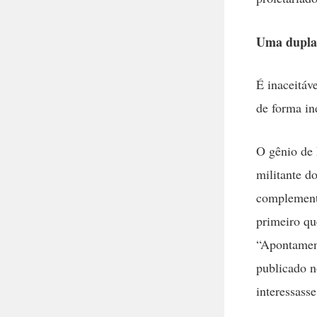
Uma dupla 
É inaceitáv
de forma in
O gênio de 
militante d
complementa
primeiro qu
“Apontament
publicado 
interessass