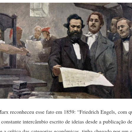
arx reconheceu esse fato em 1859: “Friedrich Engels, com 
constante intercâmbio escrito de ideias desde a publicação de
e a crítica das categorias econômicas, tinha chegado por um