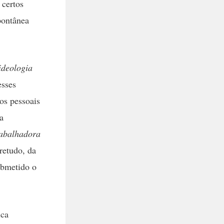
 certos
pontânea
ideologia
esses
os pessoais
a
rabalhadora
bretudo, da
ubmetido o
ica