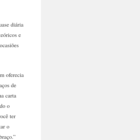
uase diária
eóricos e
ocasiões
ém oferecia
aços de
a carta
ado o
ocê ter
zar o
braço.”