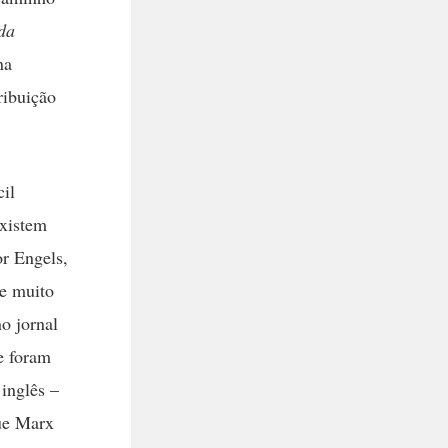
da
na
ribuição
il
Existem
r Engels,
e muito
o jornal
e foram
 inglês –
que Marx