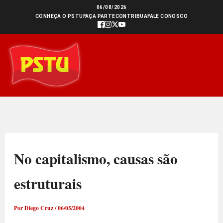
Ir
06/08/2026
CONHEÇA O PSTU
FAÇA PARTE
CONTRIBUA
FALE CONOSCO
para
o
conteúdo
No capitalismo, causas são
estruturais
Por
Diego Cruz
/
06/05/2004