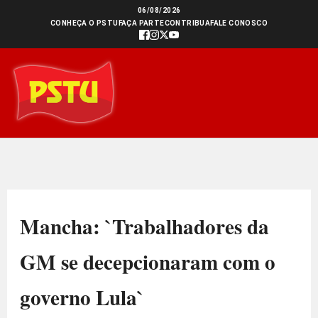
Ir
06/08/2026
CONHEÇA O PSTU
FAÇA PARTE
CONTRIBUA
FALE CONOSCO
para
o
conteúdo
Mancha: `Trabalhadores da
GM se decepcionaram com o
governo Lula`